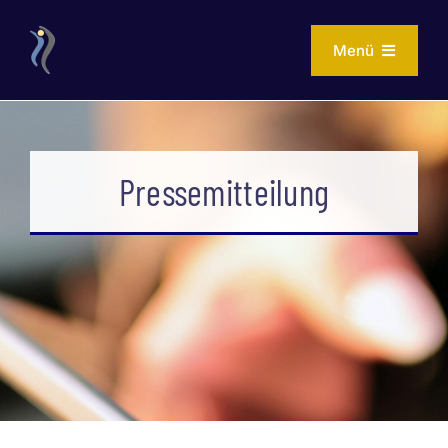
Zum
Inhalt
Menü
springen
Home
Pressemitteilung
Aktuelles
Mitglied werden
Verein
Vorstand & Beirat